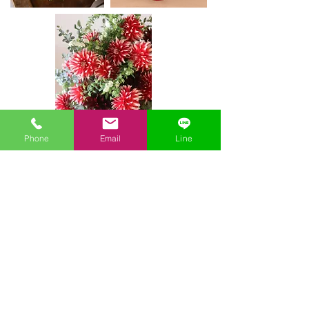
Phone
Email
Line
​Maquiller Les Fleurs
マキエレフルール
〒
468-0007
名古屋市天白区植田本町1丁目505
TEL
052-918-2383
MAIL
info@maquillerlesfleurs.com
定休日 水・木
​営業時間 10:00-18:00