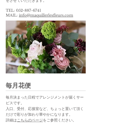
をさせていただきます。
​TEL:
052-887-6741
MAIL:
info@maquillerlesfleurs.com
​毎月花便
毎月決まった日程でアレンジメントが届くサー
ビスです。
入口、受付、応接室など、ちょっと置いて頂く
だけで彩りが加わり華やかになります。
詳細は
こちらのページ
をご参照ください。